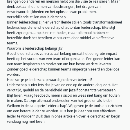
brengen op anderen en mensen helpt om die visie te realiseren. Maar
denk ook aan het nemen van beslissingen, het dragen van
verantwoordelijkheden en het oplossen van problemen.
Verschillende stijlen van leiderschap
Binnen leiderschap zijn er verschillende stijlen, zoals transformationeel
leiderschap, dienend leiderschap of autoritair leiderschap. Elke stijl
heeft zijn eigen aanpak en methodes, maar allemaal hebben ze
hetzelfde doel: het bereiken van succes door middel van effectieve
teams.
Waarom is leiderschap belangrijk?
Goed leiderschap is van cruciaal belang omdat het een grote impact
heeft op het succes van een team of organisatie. Een goede leider kan
een team inspireren en motiveren om hun beste werk te leveren.
Zonder goed leiderschap kunnen teams ongeorganiseerd en doelloos
worden.
Hoe kan je je leiderschapsvaardigheden verbeteren?
Leiderschap is niet iets dat je van de ene op de andere dag leert. Het
vergt tijd, geduld en de bereidheid om jezelf constant te verbeteren.
Blijf leren, vraag feedback, neem risico’s en wees niet bang om fouten
te maken. Dat zijn allemaal onderdelen van het groeien als leider.
Welkom in de categorie ‘Leiderschap’. Wij geven je de tools en inzichten
om een betere leider te worden. Dus ben je klaar om een effectieve
leider te worden? Duik dan in onze artikelen over leiderschap en begin
vandaag nog met leren!