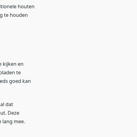
ditionele houten
ng te houden
 kijken en
bladen te
teeds goed kan
al dat
out. Deze
n lang mee.