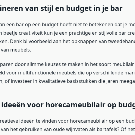
neren van stijl en budget in je bar
van een bar op een budget hoeft niet te betekenen dat je mo
en beetje creativiteit kun je een prachtige en stijlvolle bar c
eken. Denk bijvoorbeeld aan het opknappen van tweedehan
 van meubels.
paren door slimme keuzes te maken in het soort meubilair 
eld voor multifunctionele meubels die op verschillende man
 of investeer in kwalitatieve basisstukken die jaren meega
 ideeën voor horecameubilair op bud
e creatieve ideeën te vinden voor horecameubilair op een bu
d van het gebruiken van oude wijnvaten als bartafels? Of h