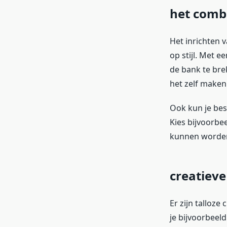
het combi
Het inrichten 
op stijl. Met e
de bank te br
het zelf maken
Ook kun je bes
Kies bijvoorbe
kunnen worden,
creatieve
Er zijn talloz
je bijvoorbeel