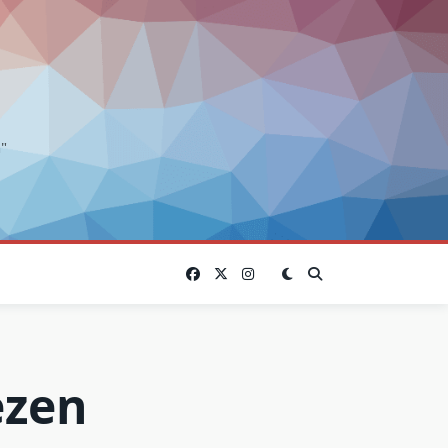
"
ezen