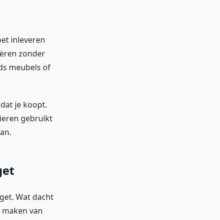
et inleveren
reëren zonder
ds meubels of
dat je koopt.
ieren gebruikt
an.
get
dget. Wat dacht
et maken van