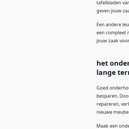
tafelbladen van
geven jouw zaa
Een andere leuk
een compleet ni
jouw zaak voo
het onde
lange ter
Goed onderhoud
besparen. Door
repareren, ver
nieuwe meubel
Maak een onde