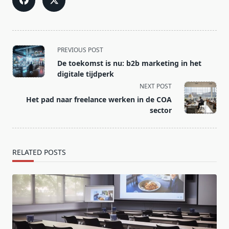
<span
PREVIOUS POST
class="nav-
De toekomst is nu: b2b marketing in het
subtitle
digitale tijdperk
screen-
NEXT POST
reader-
Het pad naar freelance werken in de COA
text">Page</span>
sector
RELATED POSTS