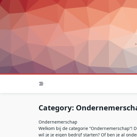
Skip
to
content
Category:
Ondernemersch
Ondernemerschap
Welkom bij de categorie “Ondernemerschap”! Dit
wil je je eigen bedrijf starten? Of ben je al on